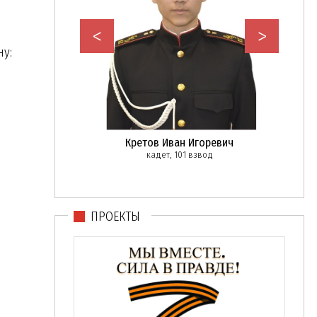
<
>
у:
Илья Сергеевич
Кретов Иван Игоревич
Буга
101 взвод
кадет, 101 взвод
вице-м
ПРОЕКТЫ