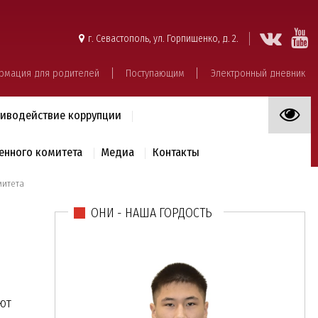
г. Севастополь, ул. Горпищенко, д. 2.
рмация для родителей
Поступающим
Электронный дневник
иводействие коррупции
енного комитета
Медиа
Контакты
митета
ОНИ - НАША ГОРДОСТЬ
.
ют