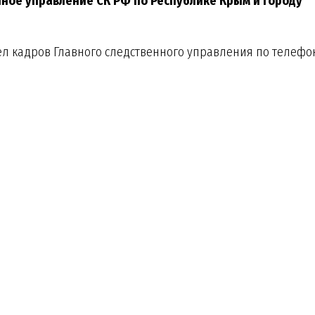
нное управление СК РФ по Республике Крым и городу
л кадров Главного следственного управления по телефон
геевич
Гордеев Лев Николаевич
Стародубцев 
2 взвод
кадет, 111 взвод
кадет, 