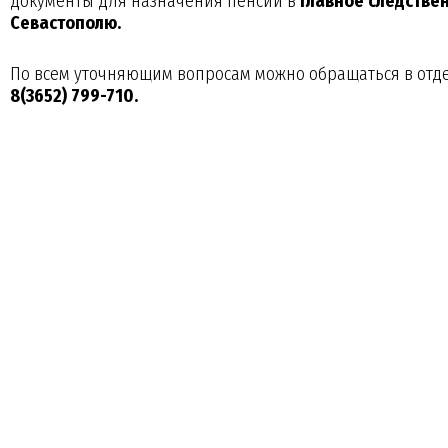
документы для назначения пенсии в
Главное следстве
Севастополю.
По всем уточняющим вопросам можно обращаться в отде
8(3652) 799-710.
Давыдов Никита
Гречишников Иван Сер
Александрович
вице-младший сержант, 10
кадет, 112 взвод