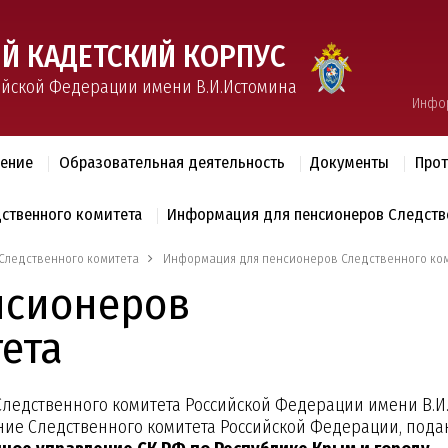
Й КАДЕТСКИЙ КОРПУС
ийской Федерации имени В.И.Истомина
Инфо
ление
Образовательная деятельность
Документы
Прот
дственного комитета
Информация для пенсионеров Следств
Следственного комитета
Информация для пенсионеров Следственного ко
нсионеров
ета
Следственного комитета Российской Федерации имени В.И
ние Следственного комитета Российской Федерации, пода