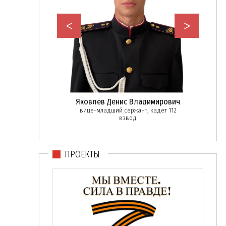
<
>
слав Игоревич
Яковлев Денис Владимирович
Елисе
ржант, 111 взвод
вице-младший сержант, кадет 112
взвод
ПРОЕКТЫ