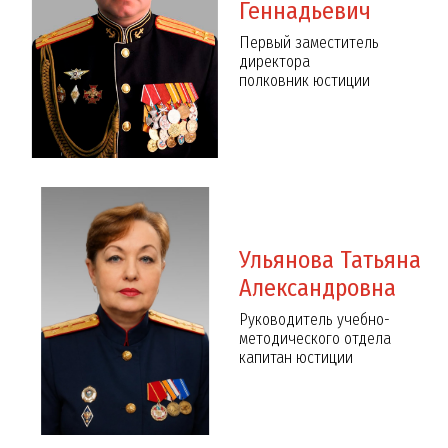
Геннадьевич
Первый заместитель
директора
полковник юстиции
вич
Ромашкин Никита Алексеевич
Баканов Яро
кадет, 102 взвод
вице-младший се
Ульянова Татьяна
Александровна
Руководитель учебно-
методического отдела
капитан юстиции