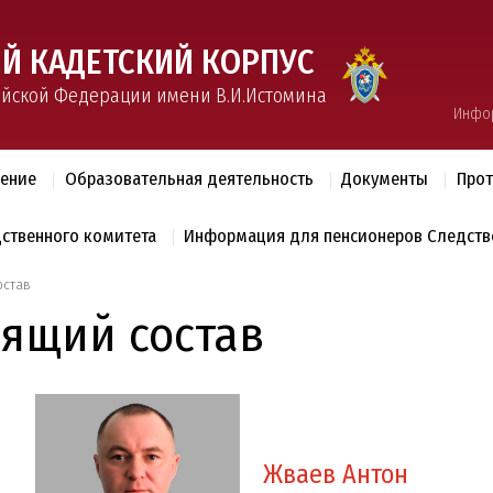
Й КАДЕТСКИЙ КОРПУС
ийской Федерации имени В.И.Истомина
Инфо
ление
Образовательная деятельность
Документы
Прот
дственного комитета
Информация для пенсионеров Следств
остав
дящий состав
Жваев Антон