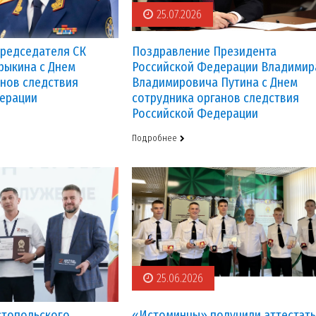
25.07.2026
редседателя СК
Поздравление Президента
трыкина с Днем
Российской Федерации Владимир
анов следствия
Владимировича Путина с Днем
ерации
сотрудника органов следствия
Российской Федерации
Подробнее
25.06.2026
стопольского
«Истоминцы» получили аттестаты