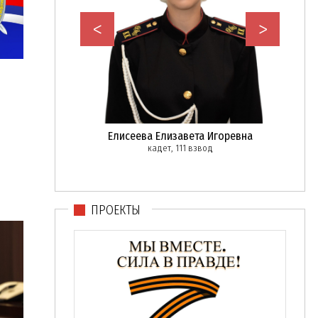
<
>
н Вадимович
Елисеева Елизавета Игоревна
ржант, 111 взвод
кадет, 111 взвод
ПРОЕКТЫ