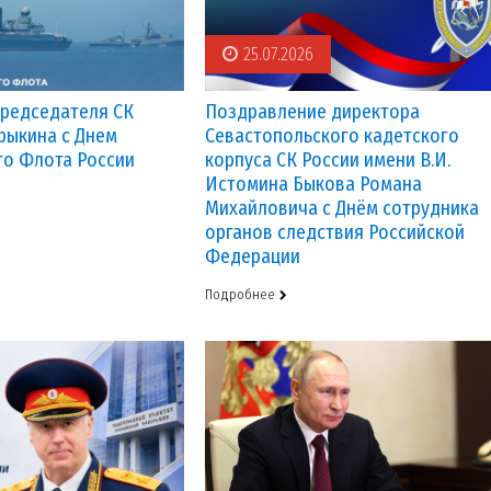
25.07.2026
редседателя СК
Поздравление директора
трыкина с Днем
Севастопольского кадетского
о Флота России
корпуса СК России имени В.И.
Истомина Быкова Романа
Михайловича с Днём сотрудника
ревич
Кретов Иван Игоревич
Федчук Ива
1 взвод
кадет, 101 взвод
вице-младший се
органов следствия Российской
Федерации
Подробнее