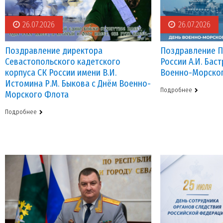
26.07.2026
26.07.2026
Поздравление директора
Поздравление П
Севастопольского кадетского
России А.И. Бас
корпуса СК России имени В.И.
Военно-Морског
Истомина Р.М. Быкова с Днём Военно-
Подробнее
Морского Флота
Ларионов Дмитрий
Баканов Ярослав Иго
Константинович
вице-младший сержант, 11
Подробнее
вице-младший сержант, 111 взвод