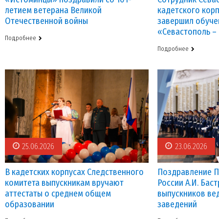
летием ветерана Великой
кадетского кор
Отечественной войны
завершил обуче
«Севастополь –
Подробнее
Подробнее
25.06.2026
23.06.2026
В кадетских корпусах Следственного
Поздравление П
комитета выпускникам вручают
России А.И. Бас
аттестаты о среднем общем
выпускников ве
образовании
заведений