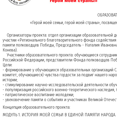
ОБРАЗОВА
«Герой моей семьи, герой моей страны», посвящ
Организаторы проекта: отдел организации образовательной д
участии «Регионального благотворительного фонда содействи
памяти полководцев Победы, Председатель - Наталия Ивановн
Конева).
Кретов Иван Игоревич
Федчук Иван Вадим
Участники образовательного проекта: обучающиеся сотрудники
кадет, 101 взвод
вице-младший сержант, 11
Российской Федерации, представители Фонда полководцев По
Цели:
- формирование у обучающихся образовательных организаций С
комитет, обучающиеся) чувства гордости за подвиг нашего нар
истории;
- стимулирование научно-исследовательской деятельности обу
- популяризация российского военно-теоретического наследия,
- патриотическое воспитание молодежи;
- увековечение памяти о событиях и участниках Великой Отечес
Концепция образовательного проекта:
МОДУЛЬ 1. ИСТОРИЯ МОЕЙ СЕМЬИ В ЕДИНОЙ ПАМЯТИ НАРОДА.