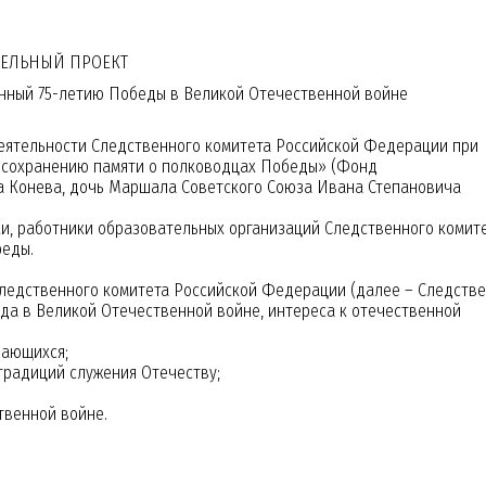
ТЕЛЬНЫЙ ПРОЕКТ
енный 75-летию Победы в Великой Отечественной войне
еятельности Следственного комитета Российской Федерации при
я сохранению памяти о полководцах Победы» (Фонд
а Конева, дочь Маршала Советского Союза Ивана Степановича
ович
Ласица Виктор Андреевич
Ларионо
, работники образовательных организаций Следственного комит
1 взвод
кадет, 101 взвод
Конста
беды.
вице-младший се
ледственного комитета Российской Федерации (далее – Следств
ода в Великой Отечественной войне, интереса к отечественной
чающихся;
 традиций служения Отечеству;
твенной войне.