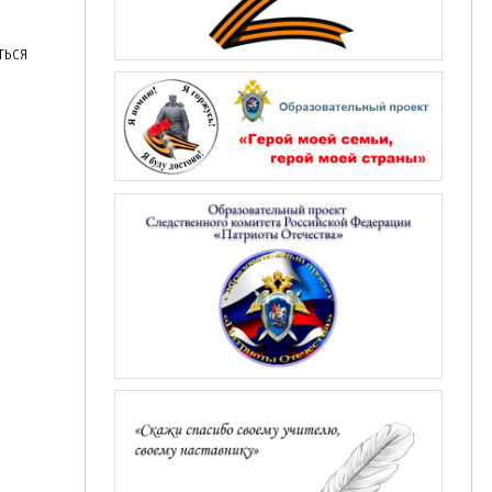
и
ться