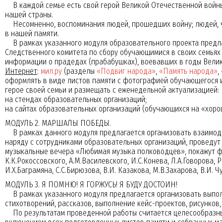
В каждой семье есть свой герой Великой Отечественной войны,
нашей страны.
Несомненно, воспоминания людей, прошедших войну; людей, чь
в нашей памяти.
В рамках указанного модуля образовательного проекта предла
Следственного комитета по сбору обучающимися в своих семьях
информации о прадедах (прабабушках), воевавших в годы Велик
Интернет
:
мил.ру
(разделы
«Подвиг народа»
,
«Память народа»
,
оформлять в виде листов памяти с фотографией обучающегося 
герое своей семьи и размещать с еженедельной актуализацией:
на стендах образовательных организаций;
на сайтах образовательных организаций (обучающихся на «хор
МОДУЛЬ 2. МАРШАЛЫ ПОБЕДЫ.
В рамках данного модуля предлагается организовать взаимод
наряду с сотрудниками образовательных организаций, проведут
музыкальные вечера «Любимая музыка полководцев», покажут фо
К.К.Рокоссовского, А.М.Василевского, И.С.Конева, Л.А.Говорова, 
И.Х.Баграмяна, С.С.Бирюзова, В.И. Казакова, М.В.Захарова, В.И. Ч
МОДУЛЬ 3. Я ПОМНЮ! Я ГОРЖУСЬ! Я БУДУ ДОСТОИН!
В рамках указанного модуля предлагается организовать выпол
стихотворений, рассказов, выполнение кейс-проектов, рисунков,
По результатам проведенной работы считается целесообразным