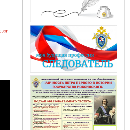
е
ерой