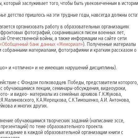
 который заслуживает того, чтобы быть увековеченным в истори
е детство пришлось на эти трудные годы, навсегда должны оста
гается организовать работу в образовательных организациях
 фронтовых фотографий, сохранившихся писем военных лет,
ой Отечественной войны, а также информации на сайте сети
«Обобщенный банк данных «Мемориал»
). Полученные материалы
и собранными материалами, фотографиями и кратким рассказом о
ошо» и «отлично» и не имеющих нарушений дисциплины).
ействие с Фондом полководцев Победы, представители которого,
 с обучающимися лекции, семинары-обсуждения, видеоуроки,
то- и видео- материалы из семейных архивов Г.К.Жукова,
Р.Я.Малиновского, К.А.Мерецкова, С.К.Тимошенко, А.И. Антонова,
уйкова и многих других.
нение обучающимися творческих заданий (написание эссе,
 презентаций) по теме образовательного проекта.
 издание в каждой образовательной организации книги с