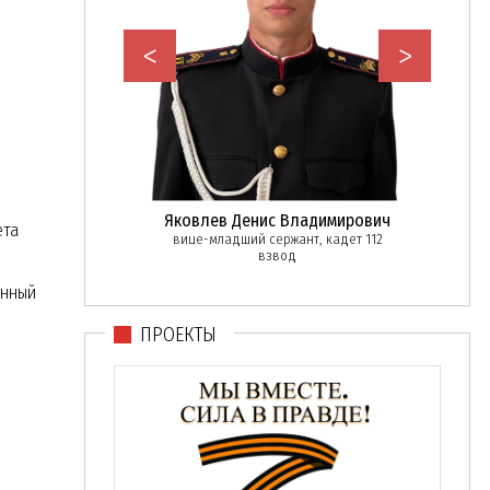
<
>
в Дмитрий
Яковлев Денис Владимирович
Бака
ета
нтинович
вице-младший сержант, кадет 112
вице-м
взвод
ржант, 111 взвод
енный
ПРОЕКТЫ