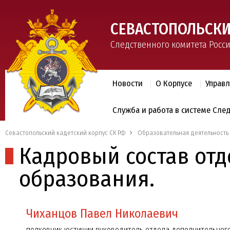
СЕВАСТОПОЛЬСКИ
Следственного комитета Росс
Новости
О Корпусе
Управ
Служба и работа в системе Сле
Севастопольский кадетский корпус СК РФ
Образовательная деятельность
Кадровый состав от
образования.
Чиханцов Павел Николаевич
полковник юстиции руководитель отдела дополнительно