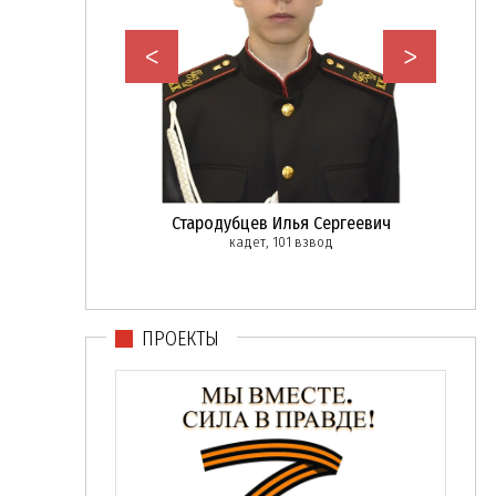
<
>
Иван Сергеевич
Стародубцев Илья Сергеевич
Фед
ржант, 102 взвод
кадет, 101 взвод
вице-м
ПРОЕКТЫ