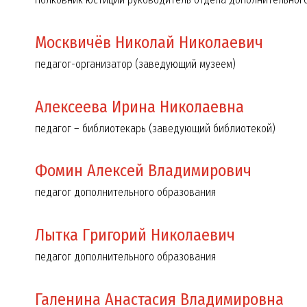
Москвичёв Николай Николаевич
педагог-организатор (заведующий музеем)
Алексеева Ирина Николаевна
педагог – библиотекарь (заведующий библиотекой)
Ромашкин Никита Алексеевич
Яковлев Денис Владим
кадет, 102 взвод
вице-младший сержант, ка
взвод
Фомин Алексей Владимирович
педагог дополнительного образования
Лытка Григорий Николаевич
педагог дополнительного образования
Галенина Анастасия Владимировна