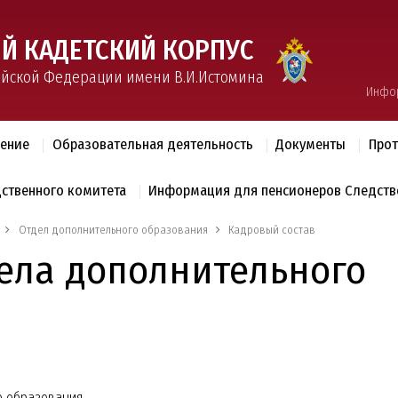
Й КАДЕТСКИЙ КОРПУС
ийской Федерации имени В.И.Истомина
Инфо
ление
Образовательная деятельность
Документы
Прот
дственного комитета
Информация для пенсионеров Следств
Отдел дополнительного образования
Кадровый состав
дела дополнительного
го образования