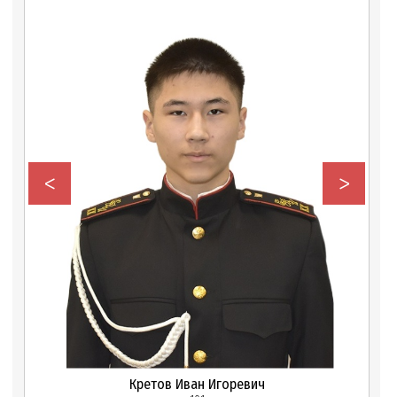
<
>
Кретов Иван Игоревич