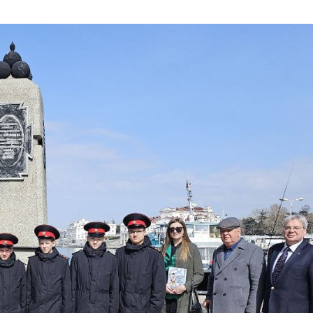
сеевич
Гордеев Лев Николаевич
Ларионо
кадет, 111 взвод
Конста
вице-младший се