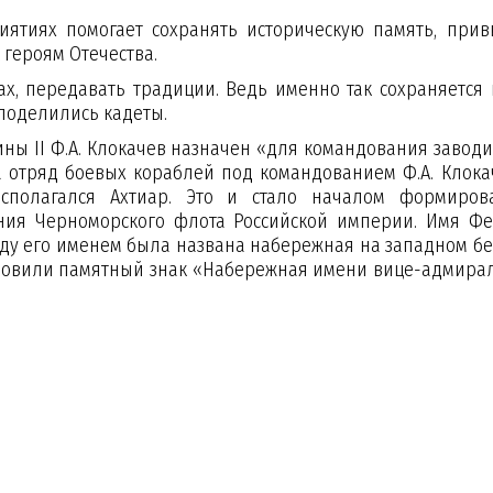
ятиях помогает сохранять историческую память, прив
ь к героям Отечества.
, передавать традиции. Ведь именно так сохраняется 
, – поделились кадеты.
рины II Ф.А. Клокачев назначен «для командования завод
да отряд боевых кораблей под командованием Ф.А. Клока
сполагался Ахтиар. Это и стало началом формиров
ения Черноморского флота Российской империи. Имя Фе
году его именем была названа набережная на западном бе
тановили памятный знак «Набережная имени вице-адмирал