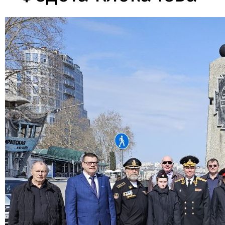
Гречишников Иван Сергеевич
Ромашкин Никита Алек
вице-младший сержант, 102 взвод
кадет, 102 взвод