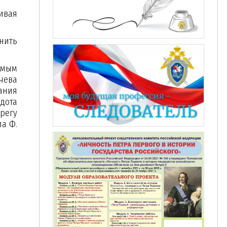
ивая
нить
имым
чева
ания
дота
регу
а Ф.