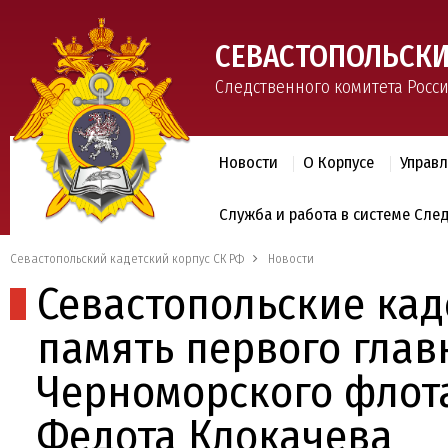
СЕВАСТОПОЛЬСКИ
Следственного комитета Росс
Новости
О Корпусе
Управ
Служба и работа в системе Сле
Севастопольский кадетский корпус СК РФ
Новости
Севастопольские кад
память первого гла
Черноморского флот
Федота Клокачева