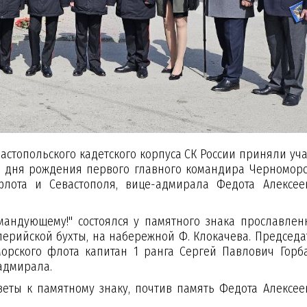
астопольского кадетского корпуса СК России приняли уча
о дня рождения первого главного командира Черноморс
флота и Севастополя, вице-адмирала Федота Алексее
андующему!" состоялся у памятного знака прославлен
лерийской бухты, на набережной Ф. Клокачева. Председа
орского флота капитан 1 ранга Сергей Павлович Горба
ице-адмирала.
еты к памятному знаку, почтив память Федота Алексее