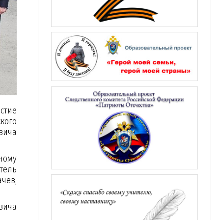
стие
кого
вича
ному
тель
чев,
вича