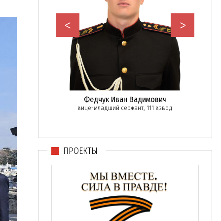
<
>
в Дмитрий
Федчук Иван Вадимович
Кр
нтинович
вице-младший сержант, 111 взвод
ржант, 111 взвод
ПРОЕКТЫ