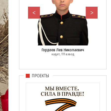
<
>
в Дмитрий
Гордеев Лев Николаевич
Бака
нтинович
кадет, 111 взвод
вице-м
ржант, 111 взвод
ПРОЕКТЫ