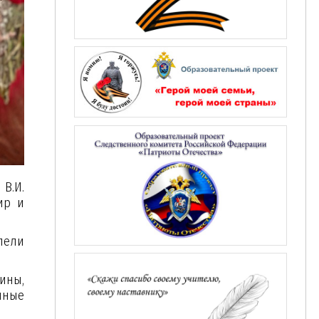
В.И.
ир и
пели
ины,
чные