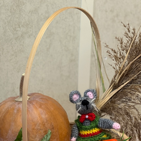
геевич
Яковлев Денис Владимирович
Ларионо
2 взвод
вице-младший сержант, кадет 112
Конста
взвод
вице-младший се