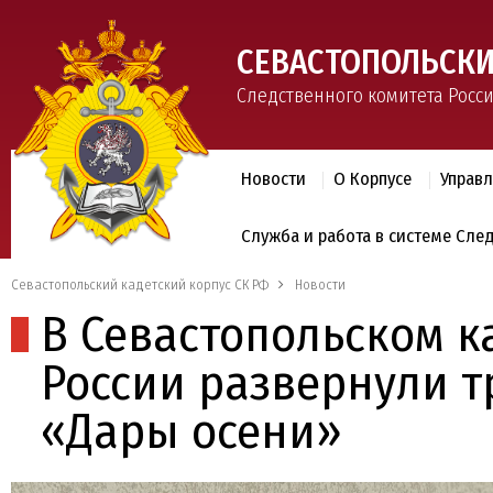
СЕВАСТОПОЛЬСКИ
Следственного комитета Росс
Новости
О Корпусе
Управ
Служба и работа в системе Сле
Севастопольский кадетский корпус СК РФ
Новости
В Севастопольском к
России развернули 
«Дары осени»