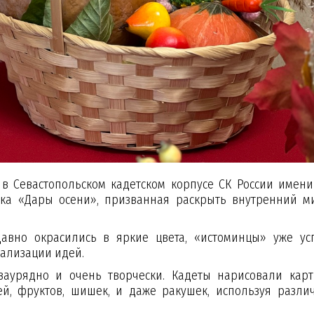
 в Севастопольском кадетском корпусе СК России имени 
вка «Дары осени», призванная раскрыть внутренний м
давно окрасились в яркие цвета, «истоминцы» уже ус
еализации идей.
аурядно и очень творчески. Кадеты нарисовали карт
й, фруктов, шишек, и даже ракушек, используя разли