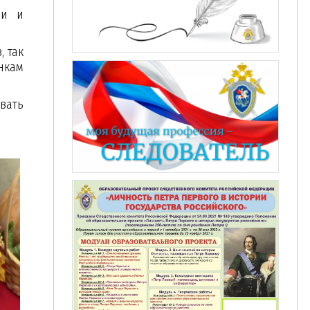
ми и
 так
нкам
вать