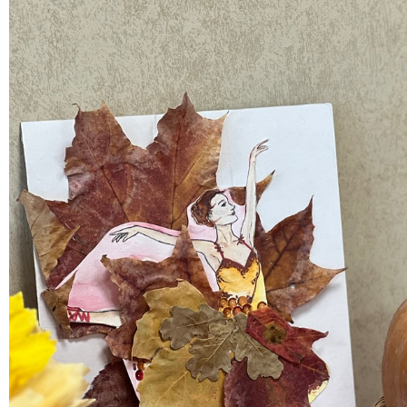
Ромашкин Никита Алексеевич
Гречишников Иван Сер
кадет, 102 взвод
вице-младший сержант, 10