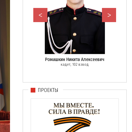
<
>
ор Андреевич
Ромашкин Никита Алексеевич
Гор
101 взвод
кадет, 102 взвод
ПРОЕКТЫ