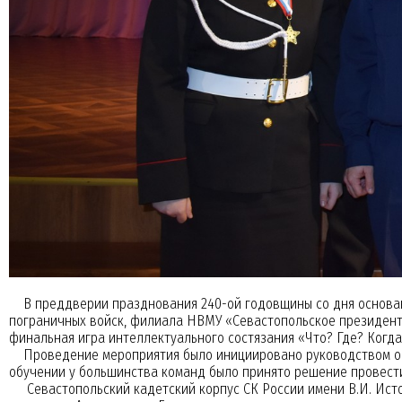
В преддверии празднования 240-ой годовщины со дня основани
пограничных войск, филиала НВМУ «Севастопольское президент
финальная игра интеллектуального состязания «Что? Где? Когда?
Проведение мероприятия было инициировано руководством обр
обучении у большинства команд было принято решение провести
Севастопольский кадетский корпус СК России имени В.И. Истом