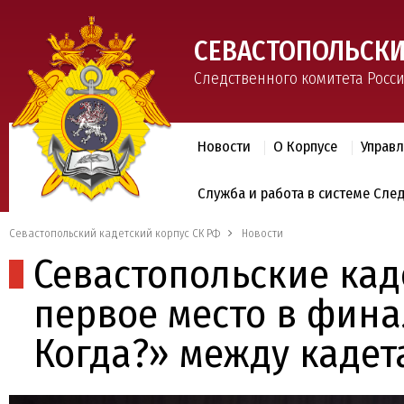
СЕВАСТОПОЛЬСКИ
Следственного комитета Росс
Новости
О Корпусе
Управ
Служба и работа в системе Сле
Севастопольский кадетский корпус СК РФ
Новости
Севастопольские кад
первое место в фина
Когда?» между каде