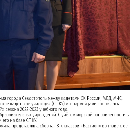
я города Севастополь между кадетами СК России, МВД, МЧС,
ское кадетское училище» (СПКУ) и юнармейцами состоялась
» сезона 2022-2023 учебного года.
азовательных учреждений. С учётом морской направленности в
 его на базе СПКУ.
ина представляла сборная 8-х классов «Бастион» во главе с ее