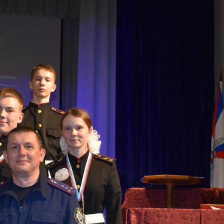
ловна
Кретов Иван Игоревич
Ласица Викт
2 взвод
кадет, 101 взвод
кадет, 