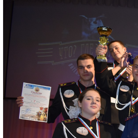
Стародубцев Илья Сергеевич
Бугаева Софья Михай
кадет, 101 взвод
вице-младший сержант, 10