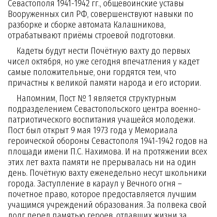
Севастополя 1941-1942 гг., общевоинские уставы
Вооруженных сил РФ, совершенствуют навыки по
разборке и сборке автомата Калашникова,
отрабатывают приёмы строевой подготовки.
Кадеты будут нести Почётную вахту до первых
чисел октября, но уже сегодня впечатления у кадет
самые положительные, они гордятся тем, что
причастны к великой памяти народа и его истории.
Напомним, Пост № 1 является структурным
подразделением Севастопольского центра военно-
патриотического воспитания учащейся молодежи.
Пост был открыт 9 мая 1973 года у Мемориала
героической обороны Севастополя 1941-1942 годов на
площади имени П.С. Нахимова. И на протяжении всех
этих лет вахта памяти не прерывалась ни на один
день. Почётную вахту еженедельно несут школьники
города. Заступление в караул у Вечного огня –
почетное право, которое предоставляется лучшим
учащимся учреждений образования. За полвека свой
долг перед памятью героев, отдавших жизни за