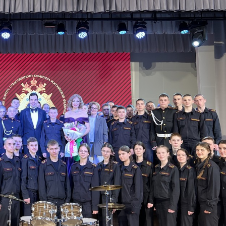
й
Ромашкин Никита Алексеевич
Яковлев Дени
кадет, 102 взвод
вице-младший се
вз
1 взвод