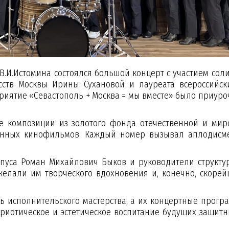
В.И.Истомина состоялся большой концерт с участием сол
сств Москвы Ирины Сухановой и лауреата всероссийск
риятие «Севастополь + Москва = мы вместе» было приуро
 композиции из золотого фонда отечественной и мир
менных кинофильмов. Каждый номер вызывал аплодисм
пуса Роман Михайлович Быков и руководители структу
елали им творческого вдохновения и, конечно, скорей
нь исполнительского мастерства, а их концертные прогр
триотическое и эстетическое воспитание будущих защитн