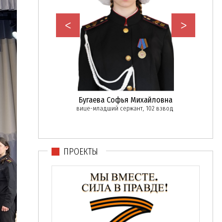
<
>
с Владимирович
Бугаева Софья Михайловна
Лас
ржант, кадет 112
вице-младший сержант, 102 взвод
вод
ПРОЕКТЫ