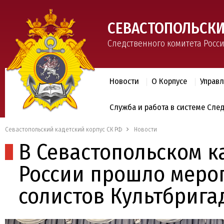
СЕВАСТОПОЛЬСКИ
Следственного комитета Росс
Новости
О Корпусе
Управ
Служба и работа в системе Сле
Севастопольский кадетский корпус СК РФ
Новости
В Севастопольском к
России прошло меро
солистов Культбриг