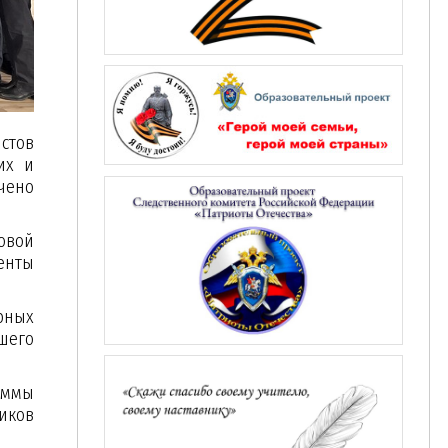
истов
их и
чено
овой
енты
рных
шего
аммы
иков