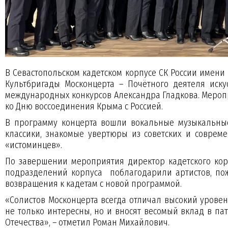
В Севастопольском кадетском корпусе СК России имени 
Культбригады Москонцерта – Почётного деятеля иску
международных конкурсов Александра Гладкова. Мероп
ко Дню воссоединения Крыма с Россией.
В программу концерта вошли вокальные музыкальные
классики, знакомые увертюры из советских и совре
«истоминцев».
По завершении мероприятия директор кадетского кор
подразделений корпуса поблагодарили артистов, пож
возвращения к кадетам с новой программой.
«Солистов Москонцерта всегда отличал высокий урове
не только интересны, но и вносят весомый вклад в па
Отечества», – отметил Роман Михайлович.