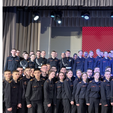
Баканов Ярослав Игоревич
Ларионов Дмитри
вице-младший сержант, 111 взвод
Константинович
вице-младший сержант, 11