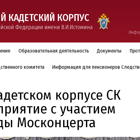
Й КАДЕТСКИЙ КОРПУС
ийской Федерации имени В.И.Истомина
Инфо
ление
Образовательная деятельность
Документы
Прот
дственного комитета
Информация для пенсионеров Следств
адетском корпусе СК
приятие с участием
ады Москонцерта