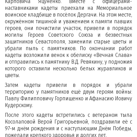
Карповича Яцуненко. Вместе с офицерами-
наставниками кадеты приехали на Мемориальное
воинское кладбище в посёлок Дергачи. На этом месте,
окружённом тишиной и уважением к памяти павших
героев, они почистили участок, привели в порядок
могилы Героев Советского Союза и безвестных
защитников Севастополя, заменили старые цветы и
убрали пыль с памятников. По окончании работ
кадеты возложили венок к обелиску «Вечная Слава»
и отправились к памятнику В.Д. Ревякину, у подножия
которого оставили несколько белых журавликов и
цветы.
Затем кадеты привели в порядок и убрали
территорию у памятников ещё двум героям войны:
Павлу Филипповичу Горпищенко и Афанасию Иовичу
Кудерскому.
После этого кадеты встретились с ветераном тыла
Косолаповой Верой Григорьевной, поздравили её с
97-м днём рождения и с наступающим Днём Победы,
пожелали крепкого здоровья и долгих лет.